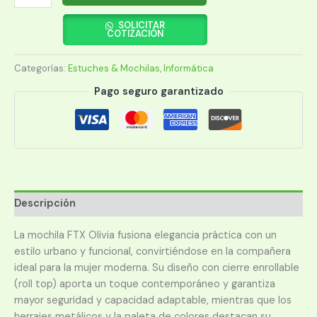
FTX
OLIVIA-
SOLICITAR
COTIZACIÓN
BK
15.6"
Categorías:
Estuches & Mochilas
,
Informática
NEGRO
124917
Pago seguro garantizado
cantidad
Descripción
La mochila FTX Olivia fusiona elegancia práctica con un
estilo urbano y funcional, convirtiéndose en la compañera
ideal para la mujer moderna. Su diseño con cierre enrollable
(roll top) aporta un toque contemporáneo y garantiza
mayor seguridad y capacidad adaptable, mientras que los
herrajes metálicos y la paleta de colores destacan su