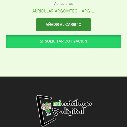
Auriculares
AURICULAR ARGOMTECH ARG-...
AÑADIR AL CARRITO
SOLICITAR COTIZACIÓN