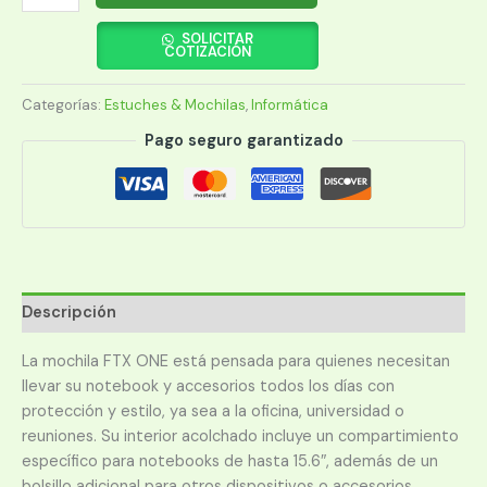
FTX
ONE-
SOLICITAR
COTIZACIÓN
BL
15.6"
Categorías:
Estuches & Mochilas
,
Informática
AZUL
124863
Pago seguro garantizado
cantidad
Descripción
La mochila FTX ONE está pensada para quienes necesitan
llevar su notebook y accesorios todos los días con
protección y estilo, ya sea a la oficina, universidad o
reuniones. Su interior acolchado incluye un compartimiento
específico para notebooks de hasta 15.6″, además de un
bolsillo adicional para otros dispositivos o accesorios,