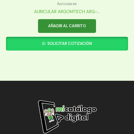
Auriculares
AURICULAR ARGOMTECH ARG-...
AÑADIR AL CARRITO
SOLICITAR COTIZACIÓN