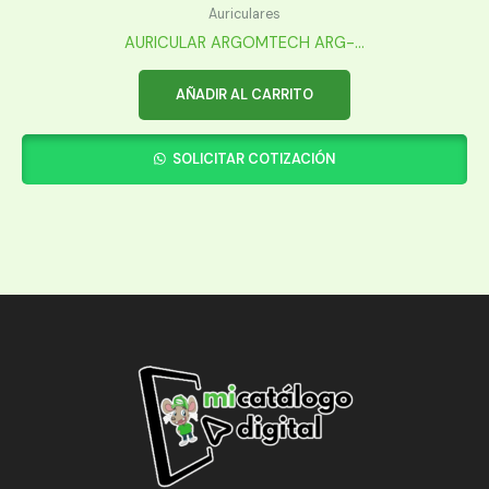
Auriculares
AURICULAR ARGOMTECH ARG-...
AÑADIR AL CARRITO
SOLICITAR COTIZACIÓN