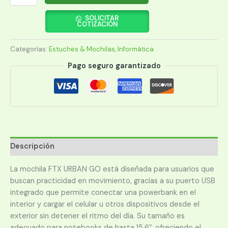
FTX
URBAN-
SOLICITAR
COTIZACIÓN
GO-
BK
Categorías:
Estuches & Mochilas
,
Informática
15.6"
NEGRO
Pago seguro garantizado
124795
cantidad
Descripción
La mochila FTX URBAN GO está diseñada para usuarios que
buscan practicidad en movimiento, gracias a su puerto USB
integrado que permite conectar una powerbank en el
interior y cargar el celular u otros dispositivos desde el
exterior sin detener el ritmo del día. Su tamaño es
adecuado para notebooks de hasta 15.6″, ofreciendo el