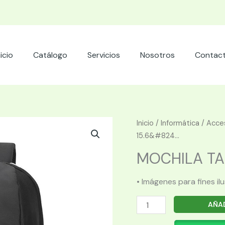
nicio
Catálogo
Servicios
Nosotros
Contac
Inicio
/
Informática
/
Acces
15.6&#824...
MOCHILA TARG
• Imágenes para fines il
MOCHILA
AÑAD
TARGUS