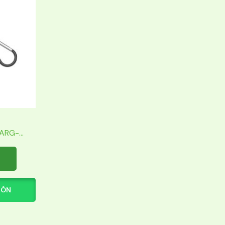
RG-...
IÓN