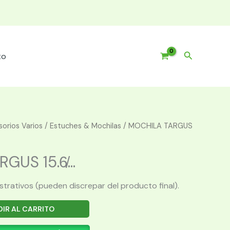
Buscar
to
orios Varios
/
Estuches & Mochilas
/ MOCHILA TARGUS
US 15.6̸...
ustrativos (pueden discrepar del producto final).
IR AL CARRITO