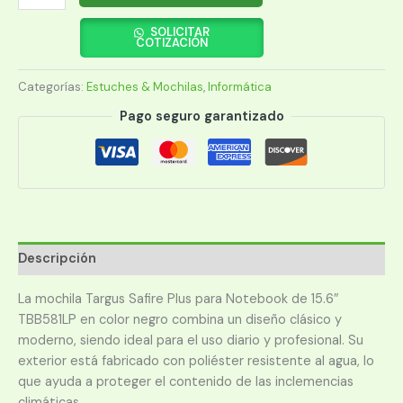
TARGUS
15.6"
SOLICITAR
COTIZACIÓN
SAFIRE
PLUS
Categorías:
Estuches & Mochilas
,
Informática
TBB581LP
cantidad
Pago seguro garantizado
Descripción
La mochila Targus Safire Plus para Notebook de 15.6″
TBB581LP en color negro combina un diseño clásico y
moderno, siendo ideal para el uso diario y profesional. Su
exterior está fabricado con poliéster resistente al agua, lo
que ayuda a proteger el contenido de las inclemencias
climáticas.