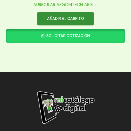
AURICULAR ARGOMTECH ARG-...
AÑADIR AL CARRITO
SOLICITAR COTIZACIÓN