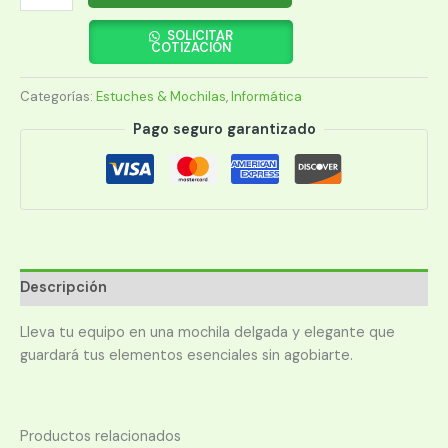
TARGUS
15.6"
SOLICITAR
COTIZACIÓN
TSB966GL
INTELLECT
Categorías:
Estuches & Mochilas
,
Informática
ESSENTIALS
cantidad
Pago seguro garantizado
Descripción
Lleva tu equipo en una mochila delgada y elegante que
guardará tus elementos esenciales sin agobiarte.
Productos relacionados