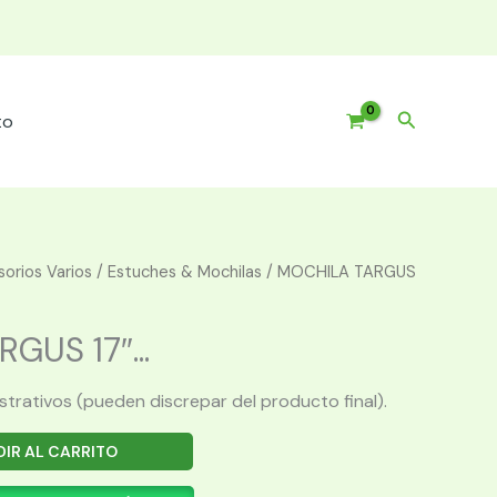
Buscar
to
orios Varios
/
Estuches & Mochilas
/ MOCHILA TARGUS
GUS 17″...
ustrativos (pueden discrepar del producto final).
IR AL CARRITO