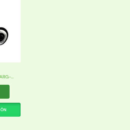
RG-...
IÓN