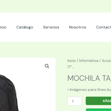
nicio
Catálogo
Servicios
Nosotros
Contac
Inicio
/
Informática
/
Acces
17″...
MOCHILA TAR
• Imágenes para fines il
MOCHILA
AÑAD
TARGUS