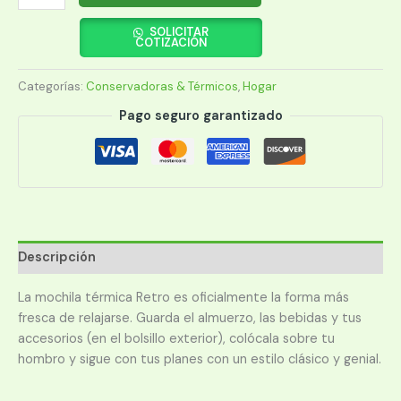
TÉRMICA
IGLOO
SOLICITAR
COTIZACIÓN
12
LATAS
Categorías:
Conservadoras & Térmicos
,
Hogar
RETRO
JADE
Pago seguro garantizado
63073
cantidad
Descripción
La mochila térmica Retro es oficialmente la forma más
fresca de relajarse. Guarda el almuerzo, las bebidas y tus
accesorios (en el bolsillo exterior), colócala sobre tu
hombro y sigue con tus planes con un estilo clásico y genial.