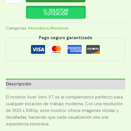
ACER
22"
SOLICITAR
COTIZACIÓN
V227Q
HBI
Categorías:
Informática
,
Monitores
FHD
VGA/HDMI/ENERGY
Pago seguro garantizado
STAR
cantidad
Descripción
El monitor Acer Vero V7 es el complemento perfecto para
cualquier estación de trabajo moderna. Con una resolución
de 1920 x 1080p, este monitor ofrece imágenes nítidas y
detalladas, haciendo que cada visualización sea una
experiencia inmersiva.