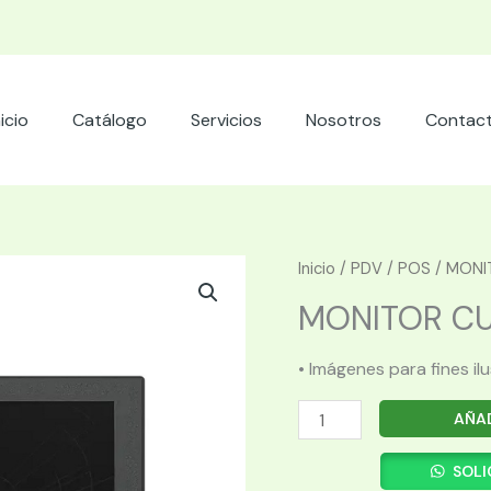
nicio
Catálogo
Servicios
Nosotros
Contac
Inicio
/
PDV
/
POS
/ MONIT
MONITOR CUS
• Imágenes para fines il
MONITOR
AÑAD
CUSTOM
17"
SOLI