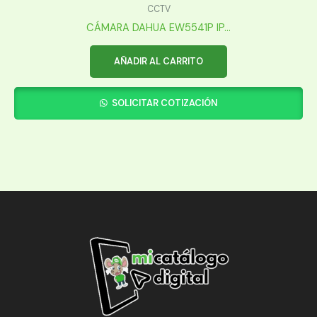
CCTV
CÁMARA DAHUA EW5541P IP...
AÑADIR AL CARRITO
SOLICITAR COTIZACIÓN