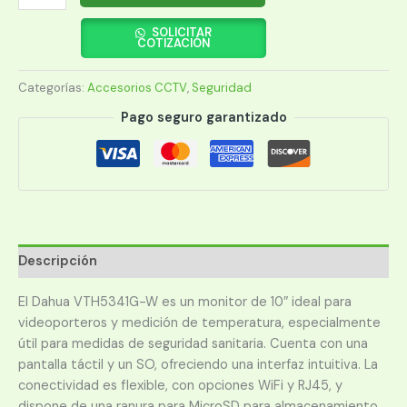
DAHUA
VTH5341G-
SOLICITAR
COTIZACIÓN
W
10"
Categorías:
Accesorios CCTV
,
Seguridad
cantidad
Pago seguro garantizado
Descripción
El Dahua VTH5341G-W es un monitor de 10″ ideal para
videoporteros y medición de temperatura, especialmente
útil para medidas de seguridad sanitaria. Cuenta con una
pantalla táctil y un SO, ofreciendo una interfaz intuitiva. La
conectividad es flexible, con opciones WiFi y RJ45, y
dispone de una ranura para MicroSD para almacenamiento