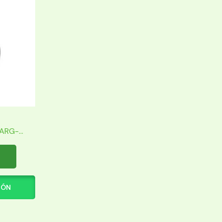
RG-...
IÓN