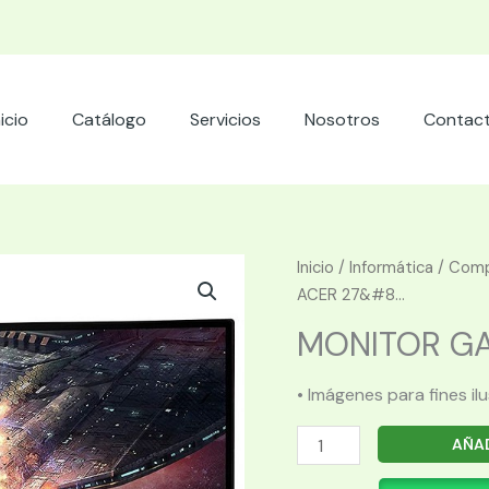
nicio
Catálogo
Servicios
Nosotros
Contac
Inicio
/
Informática
/
Comp
ACER 27&#8...
MONITOR GA
• Imágenes para fines il
MONITOR
AÑAD
GAMER