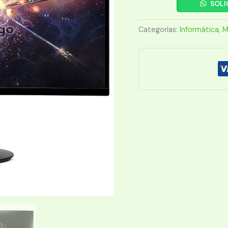
ACER
SOLI
27"
XZ270
Categorías:
Informática
,
M
XBMIIPX
FHD
HDMI/DP
cantidad