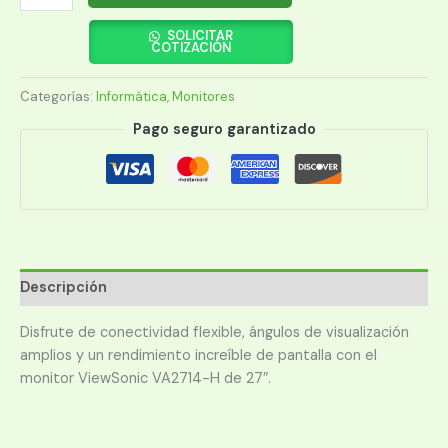
VIEWSONIC
27"
SOLICITAR
COTIZACIÓN
VA2714-
H
Categorías:
Informática
,
Monitores
IPS
VGA/HDMI
Pago seguro garantizado
cantidad
Descripción
Disfrute de conectividad flexible, ángulos de visualización
amplios y un rendimiento increíble de pantalla con el
monitor ViewSonic VA2714-H de 27″.