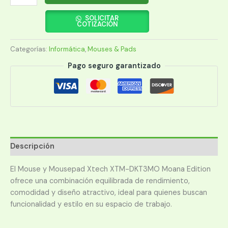
INALAMBRICO
+
SOLICITAR
COTIZACIÓN
PAD
XTECH
Categorías:
Informática
,
Mouses & Pads
XTM-
DKT3MO
Pago seguro garantizado
MOANA
EDITION
cantidad
Descripción
El Mouse y Mousepad Xtech XTM-DKT3MO Moana Edition
ofrece una combinación equilibrada de rendimiento,
comodidad y diseño atractivo, ideal para quienes buscan
funcionalidad y estilo en su espacio de trabajo.