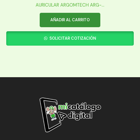
AURICULAR ARGOMTECH ARG-...
AÑADIR AL CARRITO
SOLICITAR COTIZACIÓN