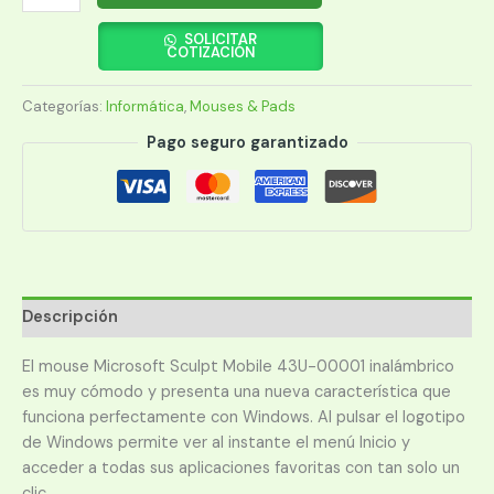
MICROSOFT
SCULPT
SOLICITAR
COTIZACIÓN
MOBILE
43U-
Categorías:
Informática
,
Mouses & Pads
00001
WIR/NEGRO
Pago seguro garantizado
cantidad
Descripción
El mouse Microsoft Sculpt Mobile 43U-00001 inalámbrico
es muy cómodo y presenta una nueva característica que
funciona perfectamente con Windows. Al pulsar el logotipo
de Windows permite ver al instante el menú Inicio y
acceder a todas sus aplicaciones favoritas con tan solo un
clic.