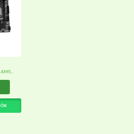
AM5...
IÓN