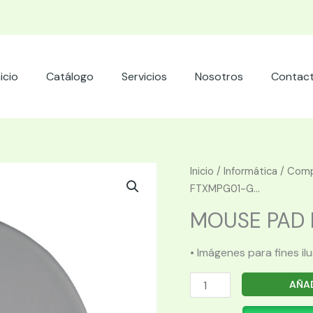
nicio
Catálogo
Servicios
Nosotros
Contac
Inicio
/
Informática
/
Comp
FTXMPG01-G...
MOUSE PAD F
• Imágenes para fines il
MOUSE
AÑAD
PAD