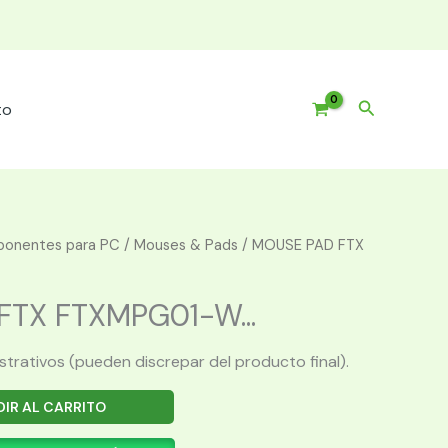
Buscar
to
onentes para PC
/
Mouses & Pads
/ MOUSE PAD FTX
TX FTXMPG01-W...
ustrativos (pueden discrepar del producto final).
IR AL CARRITO