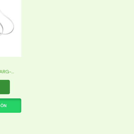
RG-...
IÓN