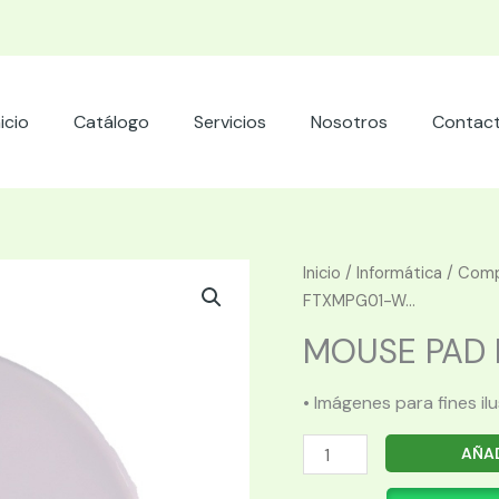
nicio
Catálogo
Servicios
Nosotros
Contac
Inicio
/
Informática
/
Comp
FTXMPG01-W...
MOUSE PAD F
• Imágenes para fines il
MOUSE
AÑAD
PAD