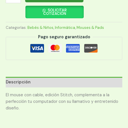
USB
XTECH
SOLICITAR
COTIZACIÓN
XTM-
D406ST-
Categorías:
Bebés & Niños
,
Informática
,
Mouses & Pads
YL
STITCH
Pago seguro garantizado
EDITION
1200DPI/3
BOT/AMARILLO
cantidad
Descripción
El mouse con cable, edición Stitch, complementa a la
perfección tu computador con su llamativo y entretenido
diseño.