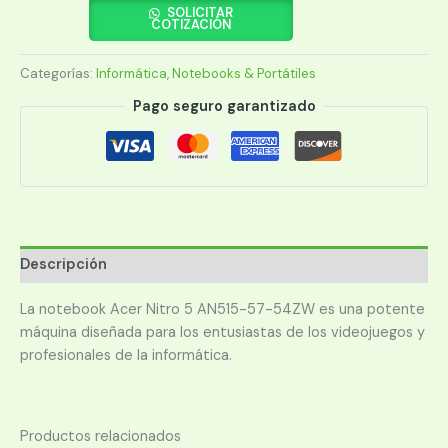
CI5
SOLICITAR
COTIZACIÓN
AN515-
57-
Categorías:
Informática
,
Notebooks & Portátiles
54ZW/15.6FHD/8/256/GTX1650/4G
cantidad
Pago seguro garantizado
Descripción
La notebook Acer Nitro 5 AN515-57-54ZW es una potente
máquina diseñada para los entusiastas de los videojuegos y
profesionales de la informática.
Productos relacionados