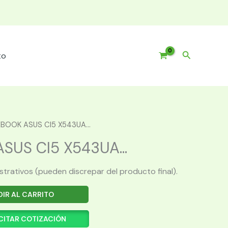
Buscar
to
BOOK ASUS CI5 X543UA...
US CI5 X543UA...
ustrativos (pueden discrepar del producto final).
IR AL CARRITO
CITAR COTIZACIÓN