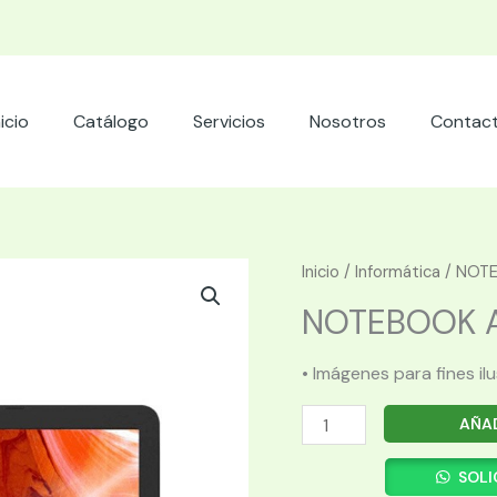
nicio
Catálogo
Servicios
Nosotros
Contac
Inicio
/
Informática
/ NOTE
NOTEBOOK AS
• Imágenes para fines il
NOTEBOOK
AÑAD
ASUS
CI5
SOLI