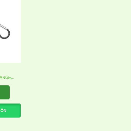
RG-...
IÓN