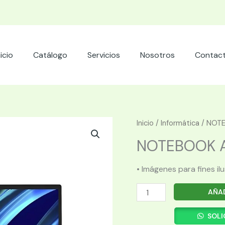
nicio
Catálogo
Servicios
Nosotros
Contac
Inicio
/
Informática
/ NOTE
NOTEBOOK A
• Imágenes para fines il
NOTEBOOK
AÑAD
ASUS
VIVOBOOK
SOLI