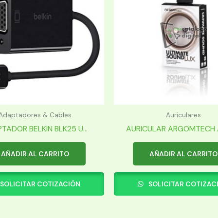
Adaptadores & Cables
Auriculares
TADOR BELKIN BLK25 U...
AURICULAR ARGOMTECH A
AÑADIR AL CARRITO
AÑADIR AL CARRITO
SOLICITAR COTIZACIÓN
SOLICITAR COTIZAC