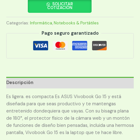
VIVOBOOK
SOLICITAR
COTIZACIÓN
GO
15
Categorías:
Informática
,
Notebooks & Portátiles
E1504GA-
NJ058W
Pago seguro garantizado
CI3/15.6/8/512/W11/ESP
cantidad
Descripción
Es ligera. es compacta Es ASUS Vivobook Go 15 y está
diseñada para que seas productivo y te mantengas
entretenido dondequiera que vayas. Con su bisagra plana
de 180°, el protector físico de la cámara web y un montón
de funciones de diseño bien pensadas, incluida una hermosa
pantalla, Vivobook Go 15 es la laptop que te hace libre.