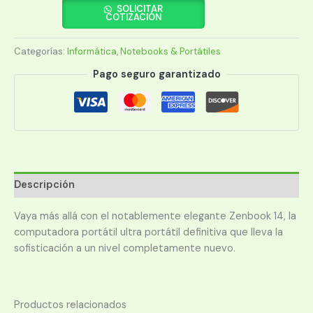
ZENBOOK
SOLICITAR
COTIZACIÓN
14
OLED
Categorías:
Informática
,
Notebooks & Portátiles
UX3405MA-
PZ723W
Pago seguro garantizado
UL9/14/16/1TB/W11/ESP
cantidad
Descripción
Vaya más allá con el notablemente elegante Zenbook 14, la
computadora portátil ultra portátil definitiva que lleva la
sofisticación a un nivel completamente nuevo.
Productos relacionados