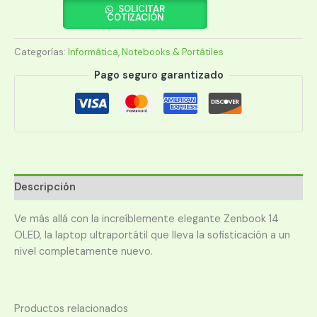
ZENBOOK
SOLICITAR
COTIZACIÓN
CI5
UX3405MA-
Categorías:
Informática
,
Notebooks & Portátiles
PP550W/14/16/512/W11/ESP
cantidad
Pago seguro garantizado
Descripción
Ve más allá con la increíblemente elegante Zenbook 14
OLED, la laptop ultraportátil que lleva la sofisticación a un
nivel completamente nuevo.
Productos relacionados