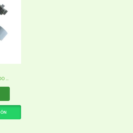
 ...
IÓN