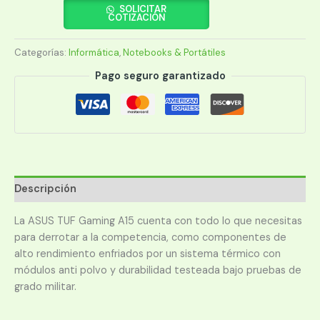
ASUS
SOLICITAR
COTIZACIÓN
TUF
FA506NC-
Categorías:
Informática
,
Notebooks & Portátiles
HN011W
R5/15/8/512/30504G/W11
Pago seguro garantizado
cantidad
Descripción
La ASUS TUF Gaming A15 cuenta con todo lo que necesitas
para derrotar a la competencia, como componentes de
alto rendimiento enfriados por un sistema térmico con
módulos anti polvo y durabilidad testeada bajo pruebas de
grado militar.