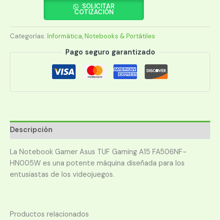
ASUS
SOLICITAR
COTIZACIÓN
TUF
R5
Categorías:
Informática
,
Notebooks & Portátiles
FA506NF-
HN005W/15.6/8/512/2050/W11
Pago seguro garantizado
cantidad
Descripción
La Notebook Gamer Asus TUF Gaming A15 FA506NF-
HN005W es una potente máquina diseñada para los
entusiastas de los videojuegos.
Productos relacionados