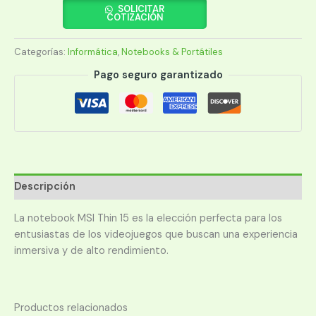
MSI
SOLICITAR
COTIZACIÓN
I5
THIN
Categorías:
Informática
,
Notebooks & Portátiles
B13UC-
1000US
Pago seguro garantizado
2.1/16/512/3050-
4G/W11H/15.6"FHD
IPS
cantidad
Descripción
La notebook MSI Thin 15 es la elección perfecta para los
entusiastas de los videojuegos que buscan una experiencia
inmersiva y de alto rendimiento.
Productos relacionados