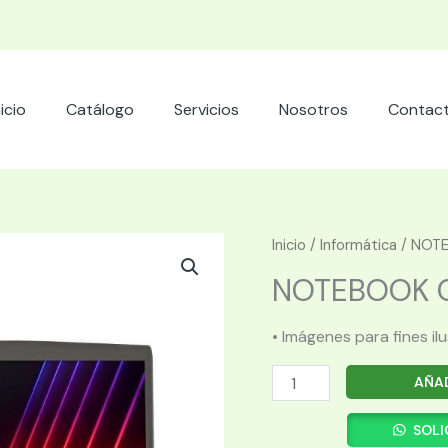
nicio
Catálogo
Servicios
Nosotros
Contac
Inicio
/
Informática
/ NOTE
NOTEBOOK GA
• Imágenes para fines il
NOTEBOOK
AÑAD
GAMER
MSI
SOLI