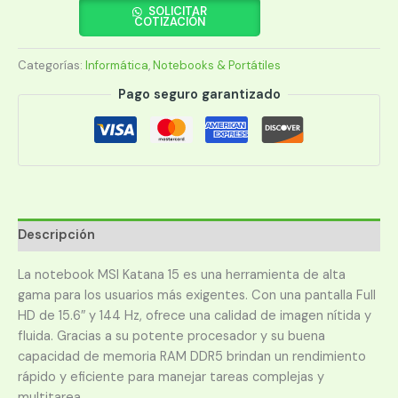
MSI
SOLICITAR
COTIZACIÓN
I7
KATANA
Categorías:
Informática
,
Notebooks & Portátiles
B13VEK-
1675US
Pago seguro garantizado
2.4/16/1TB/4050-
6G/W11H/15.6"FHDIPS
cantidad
Descripción
La notebook MSI Katana 15 es una herramienta de alta
gama para los usuarios más exigentes. Con una pantalla Full
HD de 15.6″ y 144 Hz, ofrece una calidad de imagen nítida y
fluida. Gracias a su potente procesador y su buena
capacidad de memoria RAM DDR5 brindan un rendimiento
rápido y eficiente para manejar tareas complejas y
multitarea.