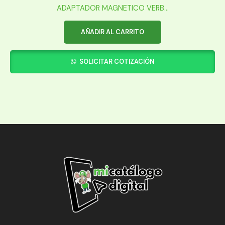
ADAPTADOR MAGNETICO VERB...
AÑADIR AL CARRITO
SOLICITAR COTIZACIÓN