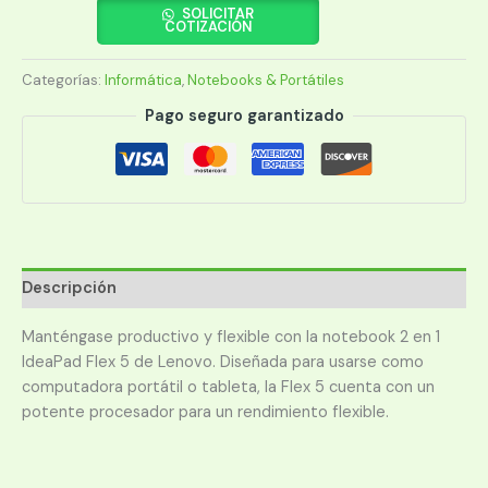
I3
SOLICITAR
COTIZACIÓN
FLEX
5
Categorías:
Informática
,
Notebooks & Portátiles
82R700L4US
1.2/8/256/W11H/14"
Pago seguro garantizado
WUXGA
TOUCH
GRIS
cantidad
Descripción
Manténgase productivo y flexible con la notebook 2 en 1
IdeaPad Flex 5 de Lenovo. Diseñada para usarse como
computadora portátil o tableta, la Flex 5 cuenta con un
potente procesador para un rendimiento flexible.