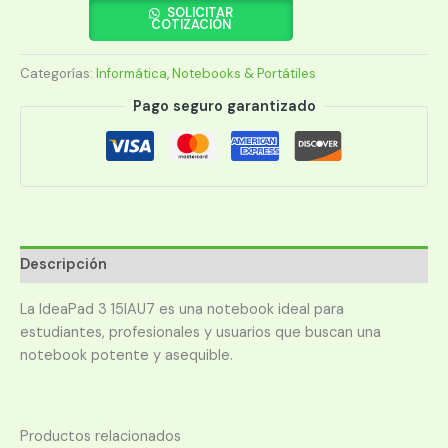
I7
SOLICITAR
COTIZACIÓN
IDEAPAD
3
Categorías:
Informática
,
Notebooks & Portátiles
82RK017QUS
1.7/16/512/W11H/15.6"
Pago seguro garantizado
FHD
TOUCH/GRIS
cantidad
Descripción
La IdeaPad 3 15IAU7 es una notebook ideal para
estudiantes, profesionales y usuarios que buscan una
notebook potente y asequible.
Productos relacionados