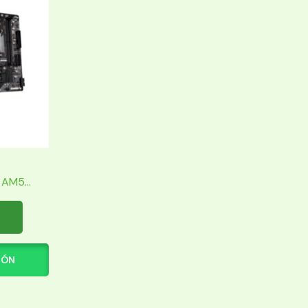
AM5...
IÓN