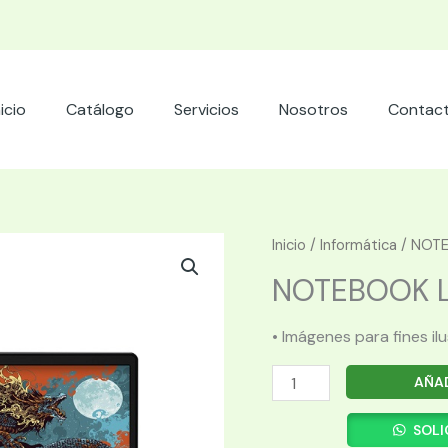
nicio
Catálogo
Servicios
Nosotros
Contac
Inicio
/
Informática
/ NOTE
NOTEBOOK LE
• Imágenes para fines il
NOTEBOOK
AÑAD
LENOVO
IDEAPAD
SOLI