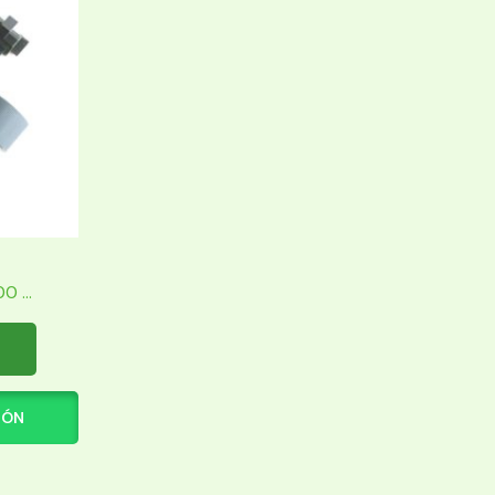
 ...
IÓN