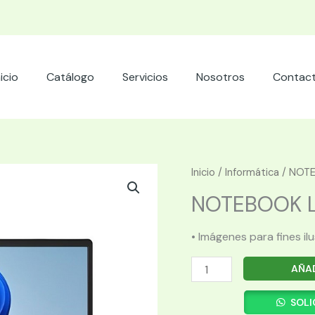
nicio
Catálogo
Servicios
Nosotros
Contac
Inicio
/
Informática
/ NOTE
NOTEBOOK LE
• Imágenes para fines il
NOTEBOOK
AÑAD
LENOVO
IDEAPAD
SOLI