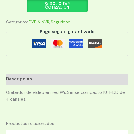
2104HS-
SOLICITAR
COTIZACIÓN
I2
WIZ
Categorías:
DVD & NVR
,
Seguridad
4CH
1HDD
Pago seguro garantizado
cantidad
Descripción
Grabador de vídeo en red WizSense compacto 1U 1HDD de
4 canales.
Productos relacionados