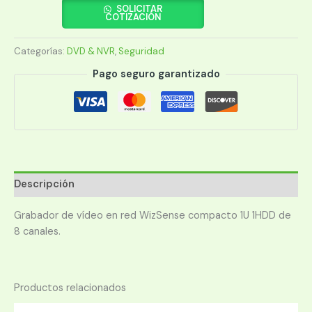
2108HS-
SOLICITAR
COTIZACIÓN
I2
WIZ
Categorías:
DVD & NVR
,
Seguridad
8CH
1HDD
Pago seguro garantizado
cantidad
Descripción
Grabador de vídeo en red WizSense compacto 1U 1HDD de
8 canales.
Productos relacionados