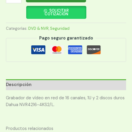
DAHUA
DH-
SOLICITAR
COTIZACIÓN
NVR4216-
4KS2
Categorías:
DVD & NVR
,
Seguridad
METAL
16CH
Pago seguro garantizado
2HDD
cantidad
Descripción
Grabador de vídeo en red de 16 canales, 1U y 2 discos duros
Dahua NVR4216-4KS2/L.
Productos relacionados