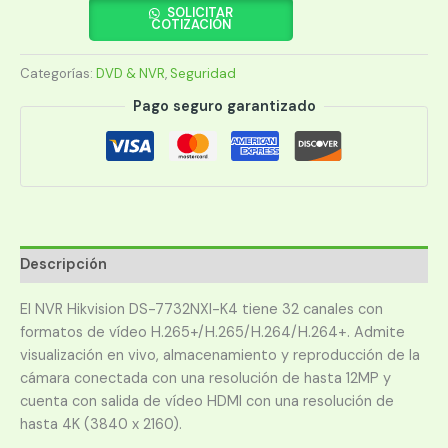
DS-
SOLICITAR
COTIZACIÓN
7732NXI-
K4
Categorías:
DVD & NVR
,
Seguridad
32CH
4K
Pago seguro garantizado
ACUSENSE
cantidad
Descripción
El NVR Hikvision DS-7732NXI-K4 tiene 32 canales con
formatos de vídeo H.265+/H.265/H.264/H.264+. Admite
visualización en vivo, almacenamiento y reproducción de la
cámara conectada con una resolución de hasta 12MP y
cuenta con salida de vídeo HDMI con una resolución de
hasta 4K (3840 x 2160).