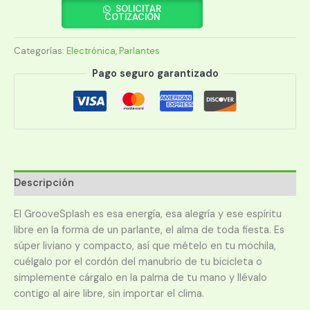
XTREME
SOLICITAR
COTIZACIÓN
GROOVESPLASH
KBS-
Categorías:
Electrónica
,
Parlantes
030RD
BT/BAT/IPX7/TWS/MIC/ROJO
Pago seguro garantizado
cantidad
Descripción
El GrooveSplash es esa energía, esa alegría y ese espíritu
libre en la forma de un parlante, el alma de toda fiesta. Es
súper liviano y compacto, así que mételo en tu mochila,
cuélgalo por el cordón del manubrio de tu bicicleta o
simplemente cárgalo en la palma de tu mano y llévalo
contigo al aire libre, sin importar el clima.