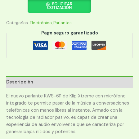
XTREME
SOLICITAR
COTIZACIÓN
NKORE
KWS-
Categorías:
Electrónica
,
Parlantes
611BK
10W
Pago seguro garantizado
BT
NEGRO
cantidad
Descripción
El nuevo parlante KWS-611 de Klip Xtreme con micrófono
integrado te permite pasar de la música a conversaciones
telefónicas con manos libres al instante. Armado con la
tecnología de radiador pasivo, es capaz de crear una
experiencia de audio envolvente que se caracteriza por
generar bajos nítidos y potentes.