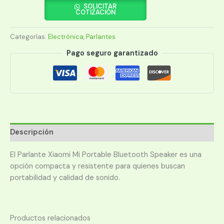
QBH4275GL
SOLICITAR
COTIZACIÓN
40W
BT/NFC/IP67/NEGRO
Categorías:
Electrónica
,
Parlantes
cantidad
Pago seguro garantizado
Descripción
El Parlante Xiaomi Mi Portable Bluetooth Speaker es una
opción compacta y resistente para quienes buscan
portabilidad y calidad de sonido.​
Productos relacionados