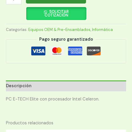
E-
TECH
SOLICITAR
COTIZACIÓN
ELITE
CEL
Categorías:
Equipos OEM & Pre-Ensamblados
,
Informática
G3900/8GB/1TB/DVD/WIN10
PRO
Pago seguro garantizado
cantidad
Descripción
PC E-TECH Elite con procesador Intel Celeron.
Productos relacionados