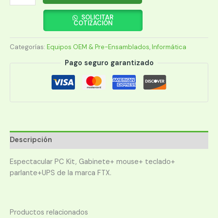
KIT
FTX
SOLICITAR
COTIZACIÓN
SOHO
ULTRA
Categorías:
Equipos OEM & Pre-Ensamblados
,
Informática
E2/480/8+UPS
800+FILTRO+AURICULAR
Pago seguro garantizado
cantidad
Descripción
Espectacular PC Kit, Gabinete+ mouse+ teclado+
parlante+UPS de la marca FTX.
Productos relacionados