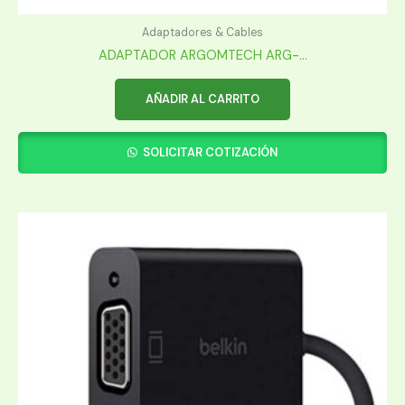
Adaptadores & Cables
ADAPTADOR ARGOMTECH ARG-...
AÑADIR AL CARRITO
SOLICITAR COTIZACIÓN