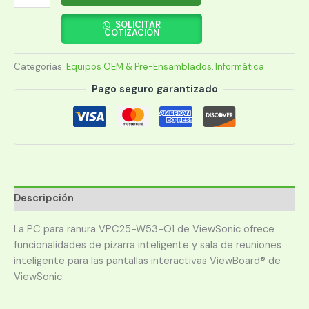
VIEWSONIC
VPC25-
SOLICITAR
COTIZACIÓN
W53-
01
Categorías:
Equipos OEM & Pre-Ensamblados
,
Informática
CORE
I5/16/256/W10PRO
Pago seguro garantizado
cantidad
Descripción
La PC para ranura VPC25-W53-O1 de ViewSonic ofrece
funcionalidades de pizarra inteligente y sala de reuniones
inteligente para las pantallas interactivas ViewBoard® de
ViewSonic.