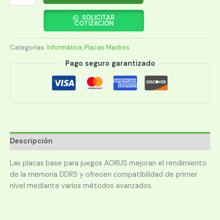
MADRE
AORUS
SOLICITAR
COTIZACIÓN
ELITE
WIFI7
Categorías:
Informática
,
Placas Madres
DDR5
1851
Pago seguro garantizado
Z890M
A
S/R/DP/3M2/USB4/MATX
cantidad
Descripción
Las placas base para juegos AORUS mejoran el rendimiento
de la memoria DDR5 y ofrecen compatibilidad de primer
nivel mediante varios métodos avanzados.