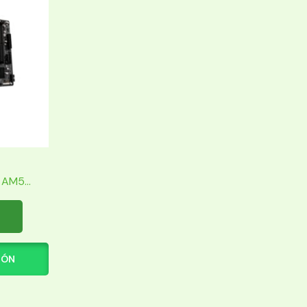
AM5...
IÓN