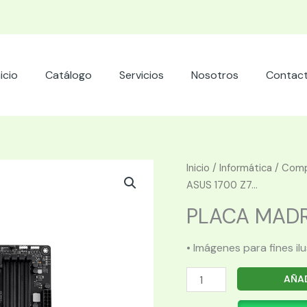
nicio
Catálogo
Servicios
Nosotros
Contac
Inicio
/
Informática
/
Comp
ASUS 1700 Z7...
PLACA MADRE
• Imágenes para fines il
PLACA
AÑAD
MADRE