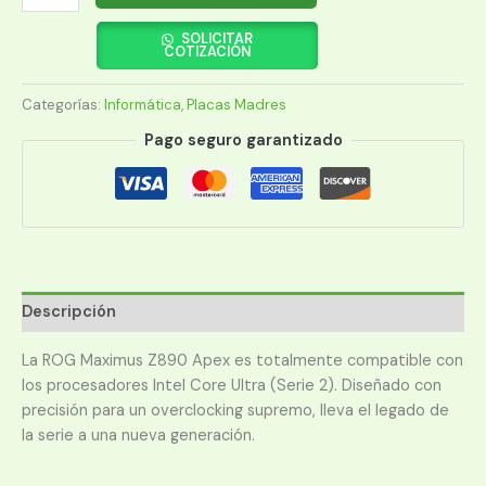
MADRE
ASUS
SOLICITAR
COTIZACIÓN
1851
Z890
Categorías:
Informática
,
Placas Madres
APEX
ROG
Pago seguro garantizado
MAXIMUS
DDR5
S/R/HDMI/DP/6M2/ATX
cantidad
Descripción
La ROG Maximus Z890 Apex es totalmente compatible con
los procesadores Intel Core Ultra (Serie 2). Diseñado con
precisión para un overclocking supremo, lleva el legado de
la serie a una nueva generación.