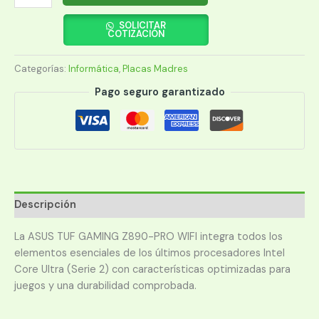
MADRE
ASUS
SOLICITAR
COTIZACIÓN
1851
Z890-
Categorías:
Informática
,
Placas Madres
PRO
WIFI
Pago seguro garantizado
TUF
GAMING
DDR5
S/R/HDMI/DP/4M2/USB3.2/ATX
cantidad
Descripción
La ASUS TUF GAMING Z890-PRO WIFI integra todos los
elementos esenciales de los últimos procesadores Intel
Core Ultra (Serie 2) con características optimizadas para
juegos y una durabilidad comprobada.