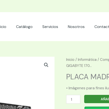
nicio
Catálogo
Servicios
Nosotros
Contac
Inicio
/
Informática
/
Comp
GIGABYTE 170...
PLACA MADRE
• Imágenes para fines il
PLACA
AÑAD
MADRE