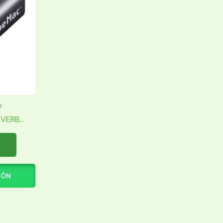
s
ERB...
IÓN