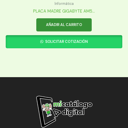
Informática
PLACA MADRE GIGABYTE AM5...
AÑADIR AL CARRITO
SOLICITAR COTIZACIÓN