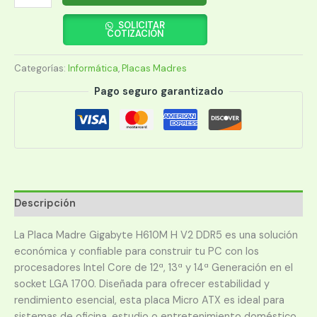
MADRE
GIGABYTE
SOLICITAR
COTIZACIÓN
1700
H610M-
Categorías:
Informática
,
Placas Madres
H
V2
Pago seguro garantizado
M.2/DDR5/HDMI/VGA/US
cantidad
Descripción
La Placa Madre Gigabyte H610M H V2 DDR5 es una solución
económica y confiable para construir tu PC con los
procesadores Intel Core de 12ª, 13ª y 14ª Generación en el
socket LGA 1700. Diseñada para ofrecer estabilidad y
rendimiento esencial, esta placa Micro ATX es ideal para
sistemas de oficina, estudio o entretenimiento doméstico